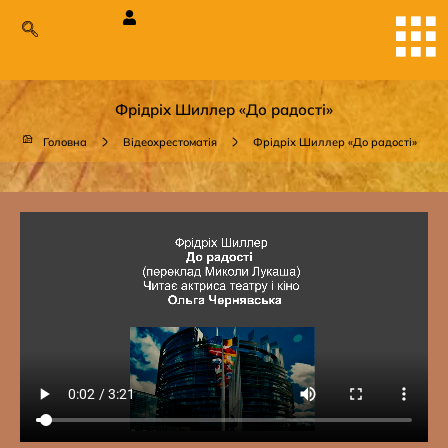
Фрідріх Шиллер «До радості»
Головна
Відеохрестоматія
Фрідріх Шиллер «До радості»