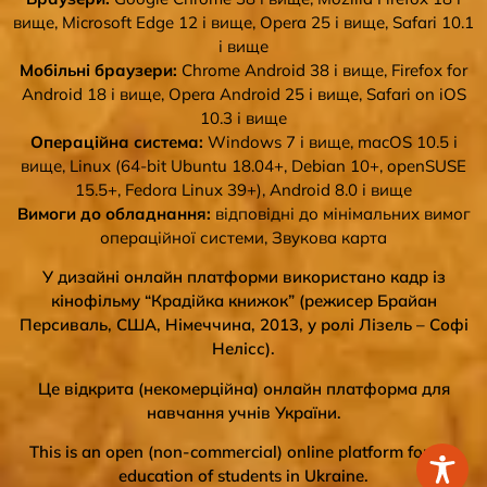
вище, Microsoft Edge 12 і вище, Opera 25 і вище, Safari 10.1
і вище
Мобільні браузери:
Chrome Android 38 і вище, Firefox for
Android 18 і вище, Opera Android 25 і вище, Safari on iOS
10.3 і вище
Операційна система:
Windows 7 і вище, macOS 10.5 і
вище, Linux (64-bit Ubuntu 18.04+, Debian 10+, openSUSE
15.5+, Fedora Linux 39+), Android 8.0 і вище
Вимоги до обладнання:
відповідні до мінімальних вимог
операційної системи, Звукова карта
У дизайні онлайн платформи використано кадр із
кінофільму “Крадійка книжок” (режисер Брайан
Персиваль, США, Німеччина, 2013, у ролі Лізель – Софі
Нелісс).
Це відкрита (некомерційна) онлайн платформа для
навчання учнів України.
This is an open (non-commercial) online platform for the
education of students in Ukraine.