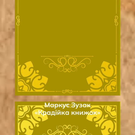
Маркус Зузак
«Крадійка книжок»