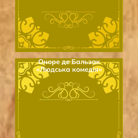
Оноре де Бальзак
«Людська комедія»