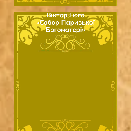
Віктор Гюго
«Собор Паризької
Богоматері»