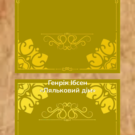
Генрік Ібсен
«Ляльковий дім»