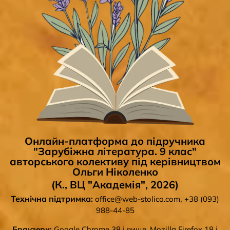
Онлайн-платформа до підручника
"Зарубіжна література. 9 клас"
авторського колективу під керівництвом
Ольги Ніколенко
(К., ВЦ "Академія", 2026)
Технічна підтримка:
,
office@web-stolica.com
+38 (093)
988-44-85
Браузери:
Google Chrome 38 і вище, Mozilla Firefox 18 і