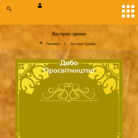
Експрес-уроки
Головна
Експрес-уроки
Доба
Просвітництва