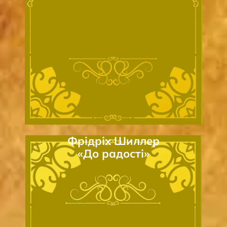
Фрідріх Шиллер
«До радості»