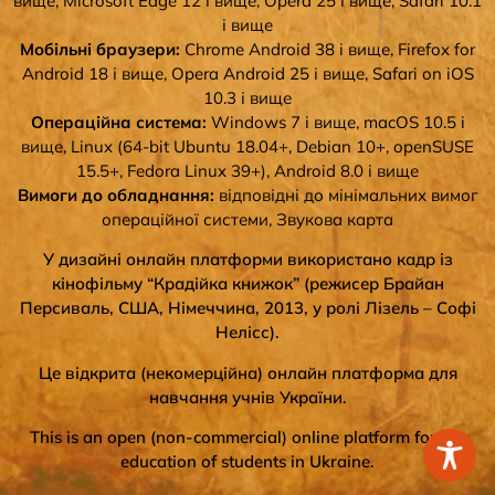
вище, Microsoft Edge 12 і вище, Opera 25 і вище, Safari 10.1
і вище
Мобільні браузери:
Chrome Android 38 і вище, Firefox for
Android 18 і вище, Opera Android 25 і вище, Safari on iOS
10.3 і вище
Операційна система:
Windows 7 і вище, macOS 10.5 і
вище, Linux (64-bit Ubuntu 18.04+, Debian 10+, openSUSE
15.5+, Fedora Linux 39+), Android 8.0 і вище
Вимоги до обладнання:
відповідні до мінімальних вимог
операційної системи, Звукова карта
У дизайні онлайн платформи використано кадр із
кінофільму “Крадійка книжок” (режисер Брайан
Персиваль, США, Німеччина, 2013, у ролі Лізель – Софі
Нелісс).
Це відкрита (некомерційна) онлайн платформа для
навчання учнів України.
This is an open (non-commercial) online platform for the
education of students in Ukraine.