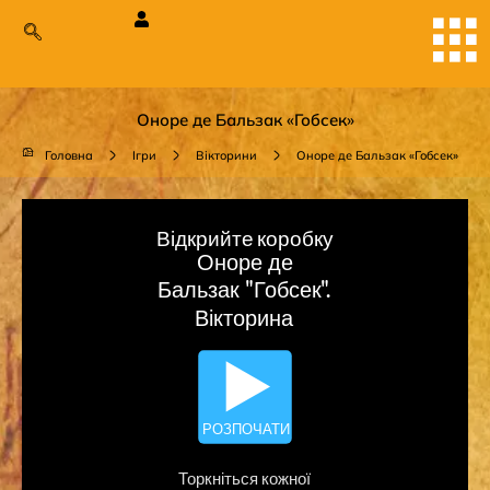
Оноре де Бальзак «Гобсек»
Головна
Ігри
Вікторини
Оноре де Бальзак «Гобсек»