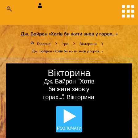
Дж. Байрон «Хотів би жити знов у горах…»
Головна
Ігри
Вікторини
Дж. Байрон «Хотів би жити знов у горах…»