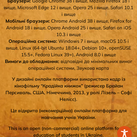
Браузери:
Google Chrome 38 і вище, Mozilla Firefox 18 і
вище, Microsoft Edge 12 і вище, Opera 25 і вище, Safari 10.1
і вище
Мобільні браузери:
Chrome Android 38 і вище, Firefox for
Android 18 і вище, Opera Android 25 і вище, Safari on iOS
10.3 і вище
Операційна система:
Windows 7 і вище, macOS 10.5 і
вище, Linux (64-bit Ubuntu 18.04+, Debian 10+, openSUSE
15.5+, Fedora Linux 39+), Android 8.0 і вище
Вимоги до обладнання:
відповідні до мінімальних вимог
операційної системи, Звукова карта
У дизайні онлайн платформи використано кадр із
кінофільму “Крадійка книжок” (режисер Брайан
Персиваль, США, Німеччина, 2013, у ролі Лізель – Софі
Нелісс).
Це відкрита (некомерційна) онлайн платформа для
навчання учнів України.
This is an open (non-commercial) online platform for the
education of students in Ukraine.