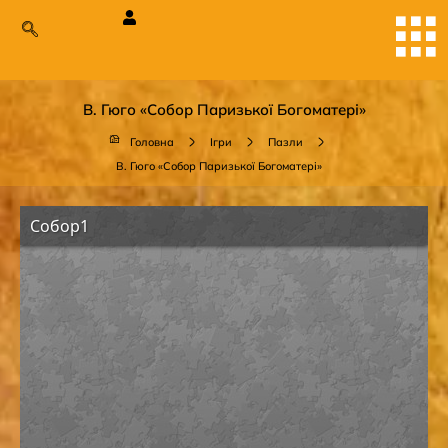
В. Гюго «Собор Паризької Богоматері»
Головна
Ігри
Пазли
В. Гюго «Собор Паризької Богоматері»