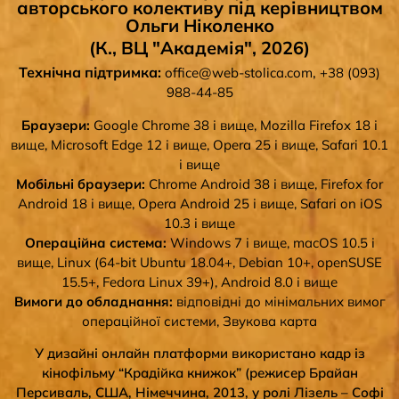
авторського колективу під керівництвом
Ольги Ніколенко
(К., ВЦ "Академія", 2026)
Технічна підтримка:
,
office@web-stolica.com
+38 (093)
988-44-85
Браузери:
Google Chrome 38 і вище, Mozilla Firefox 18 і
вище, Microsoft Edge 12 і вище, Opera 25 і вище, Safari 10.1
і вище
Мобільні браузери:
Chrome Android 38 і вище, Firefox for
Android 18 і вище, Opera Android 25 і вище, Safari on iOS
10.3 і вище
Операційна система:
Windows 7 і вище, macOS 10.5 і
вище, Linux (64-bit Ubuntu 18.04+, Debian 10+, openSUSE
15.5+, Fedora Linux 39+), Android 8.0 і вище
Вимоги до обладнання:
відповідні до мінімальних вимог
операційної системи, Звукова карта
У дизайні онлайн платформи використано кадр із
кінофільму “Крадійка книжок” (режисер Брайан
Персиваль, США, Німеччина, 2013, у ролі Лізель – Софі