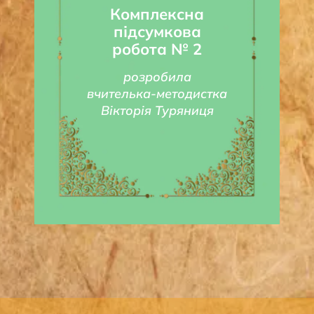
Комплексна
підсумкова
робота № 2
розробила
вчителька-методистка
Вікторія Туряниця