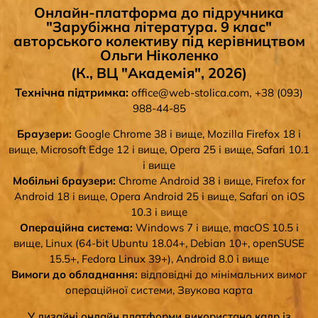
Онлайн-платформа до підручника
"Зарубіжна література. 9 клас"
авторського колективу під керівництвом
Ольги Ніколенко
(К., ВЦ "Академія", 2026)
Технічна підтримка:
,
office@web-stolica.com
+38 (093)
988-44-85
Браузери:
Google Chrome 38 і вище, Mozilla Firefox 18 і
вище, Microsoft Edge 12 і вище, Opera 25 і вище, Safari 10.1
і вище
Мобільні браузери:
Chrome Android 38 і вище, Firefox for
Android 18 і вище, Opera Android 25 і вище, Safari on iOS
10.3 і вище
Операційна система:
Windows 7 і вище, macOS 10.5 і
вище, Linux (64-bit Ubuntu 18.04+, Debian 10+, openSUSE
15.5+, Fedora Linux 39+), Android 8.0 і вище
Вимоги до обладнання:
відповідні до мінімальних вимог
операційної системи, Звукова карта
У дизайні онлайн платформи використано кадр із