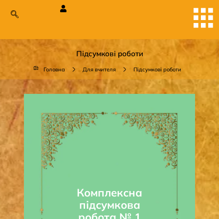
Підсумкові роботи
Головна
Для вчителя
Підсумкові роботи
Комплексна
підсумкова
робота № 1