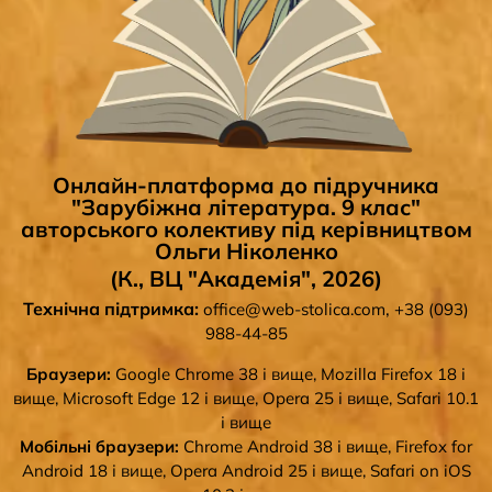
Онлайн-платформа до підручника
"Зарубіжна література. 9 клас"
авторського колективу під керівництвом
Ольги Ніколенко
(К., ВЦ "Академія", 2026)
Технічна підтримка:
,
office@web-stolica.com
+38 (093)
988-44-85
Браузери:
Google Chrome 38 і вище, Mozilla Firefox 18 і
вище, Microsoft Edge 12 і вище, Opera 25 і вище, Safari 10.1
і вище
Мобільні браузери:
Chrome Android 38 і вище, Firefox for
Android 18 і вище, Opera Android 25 і вище, Safari on iOS