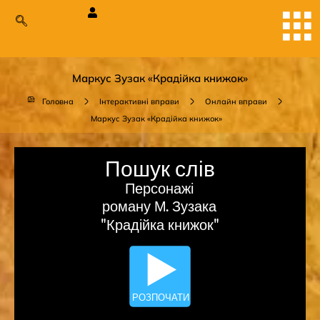
Маркус Зузак «Крадійка книжок»
Головна
Інтерактивні вправи
Онлайн вправи
Маркус Зузак «Крадійка книжок»