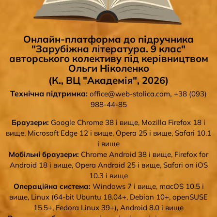
Онлайн-платформа до підручника
"Зарубіжна література. 9 клас"
авторського колективу під керівництвом
Ольги Ніколенко
(К., ВЦ "Академія", 2026)
Технічна підтримка:
,
office@web-stolica.com
+38 (093)
988-44-85
Браузери:
Google Chrome 38 і вище, Mozilla Firefox 18 і
вище, Microsoft Edge 12 і вище, Opera 25 і вище, Safari 10.1
і вище
Мобільні браузери:
Chrome Android 38 і вище, Firefox for
Android 18 і вище, Opera Android 25 і вище, Safari on iOS
10.3 і вище
Операційна система:
Windows 7 і вище, macOS 10.5 і
вище, Linux (64-bit Ubuntu 18.04+, Debian 10+, openSUSE
15.5+, Fedora Linux 39+), Android 8.0 і вище