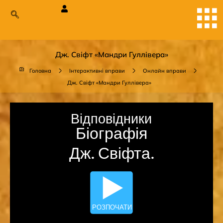
Дж. Свіфт «Мандри Гуллівера»
Головна
Інтерактивні вправи
Онлайн вправи
Дж. Свіфт «Мандри Гуллівера»