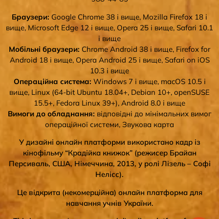
Браузери:
Google Chrome 38 і вище, Mozilla Firefox 18 і
вище, Microsoft Edge 12 і вище, Opera 25 і вище, Safari 10.1
і вище
Мобільні браузери:
Chrome Android 38 і вище, Firefox for
Android 18 і вище, Opera Android 25 і вище, Safari on iOS
10.3 і вище
Операційна система:
Windows 7 і вище, macOS 10.5 і
вище, Linux (64-bit Ubuntu 18.04+, Debian 10+, openSUSE
15.5+, Fedora Linux 39+), Android 8.0 і вище
Вимоги до обладнання:
відповідні до мінімальних вимог
операційної системи, Звукова карта
У дизайні онлайн платформи використано кадр із
кінофільму “Крадійка книжок” (режисер Брайан
Персиваль, США, Німеччина, 2013, у ролі Лізель – Софі
Нелісс).
Це відкрита (некомерційна) онлайн платформа для
навчання учнів України.