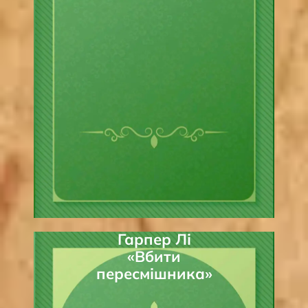
Гарпер Лі
«Вбити
пересмішника»