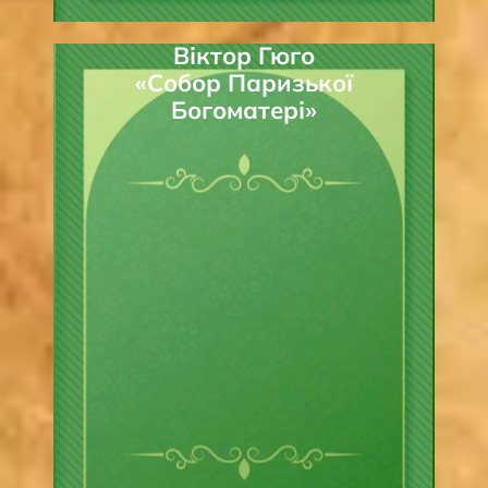
Віктор Гюго
«Собор Паризької
Богоматері»