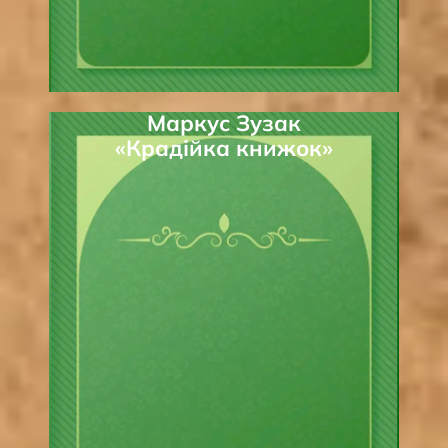
Маркус Зузак
«Крадійка книжок»