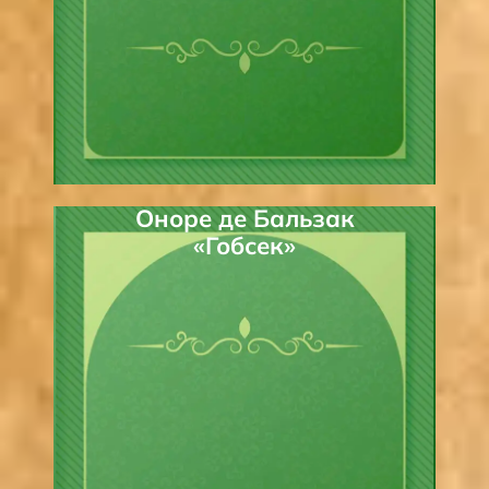
Оноре де Бальзак
«Гобсек»