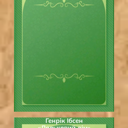
Генрік Ібсен
«Ляльковий дім»