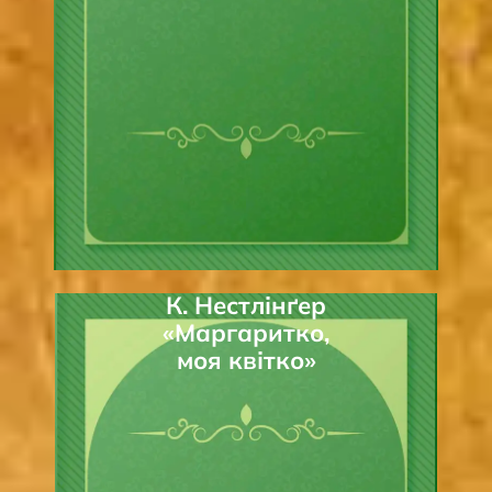
К. Нестлінґер
«Маргаритко,
моя квітко»