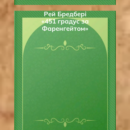
Рей Бредбері
«451 градус за
Фаренгейтом»