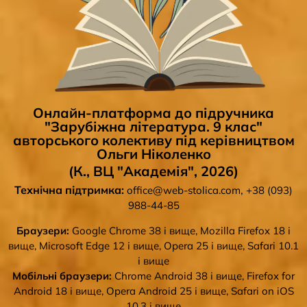
Онлайн-платформа до підручника
"Зарубіжна література. 9 клас"
авторського колективу під керівництвом
Ольги Ніколенко
(К., ВЦ "Академія", 2026)
Технічна підтримка:
,
office@web-stolica.com
+38 (093)
988-44-85
Браузери:
Google Chrome 38 і вище, Mozilla Firefox 18 і
вище, Microsoft Edge 12 і вище, Opera 25 і вище, Safari 10.1
і вище
Мобільні браузери:
Chrome Android 38 і вище, Firefox for
Android 18 і вище, Opera Android 25 і вище, Safari on iOS
10.3 і вище