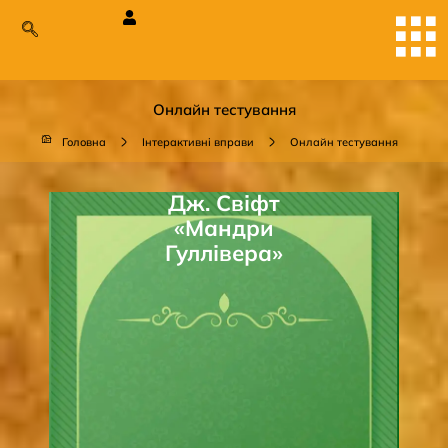
Онлайн тестування
Головна
Інтерактивні вправи
Онлайн тестування
Дж. Свіфт
«Мандри
Гуллівера»