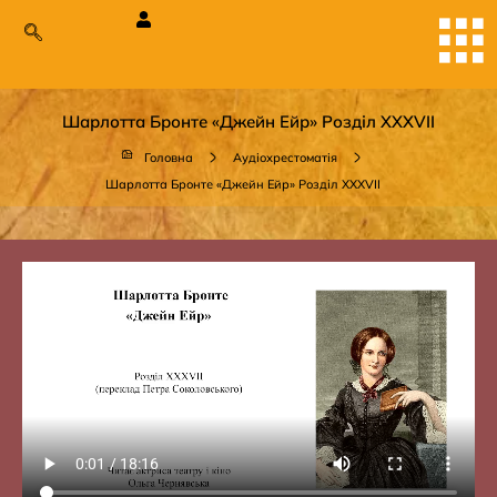
Шарлотта Бронте «Джейн Ейр» Розділ XXXVII
Головна
Аудіохрестоматія
Шарлотта Бронте «Джейн Ейр» Розділ XXXVII