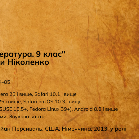
ратура. 9 клас"
ги Ніколенко
4-85
era 25 і вище, Safari 10.1 і вище
5 і вище, Safari on iOS 10.3 і вище
SUSE 15.5+, Fedora Linux 39+), Android 8.0 і вище
еми, Звукова карта
йан Персиваль, США, Німеччина, 2013, у ролі