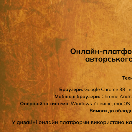
Онлайн-платфор
авторського
Тех
Браузери:
Google Chrome 38 і ви
Мобільні браузери:
Chrome Android
Операційна система:
Windows 7 і вище, macOS 10
Вимоги до облад
У дизайні онлайн платформи використано кад