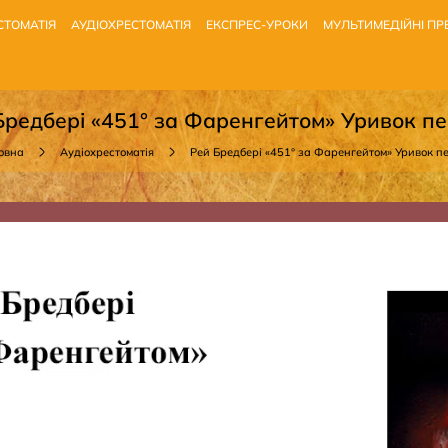
СТОМАТІЯ
АУДІОХРЕСТОМАТІЯ
ЕКСПРЕС-УРОКИ
МУЛЬТИМЕДІЙНІ ПРЕ
Бредбері «451° за Фаренгейтом» Уривок п
овна
Аудіохрестоматія
Рей Бредбері «451° за Фаренгейтом» Уривок 