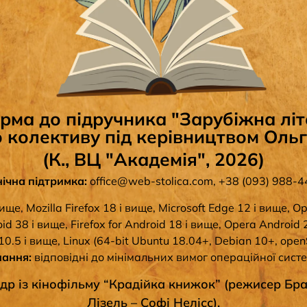
ма до підручника "Зарубіжна літе
 колективу під керівництвом Оль
(К., ВЦ "Академія", 2026)
нічна підтримка:
office@web-stolica.com
,
+38 (093) 988-4
ще, Mozilla Firefox 18 і вище, Microsoft Edge 12 і вище, Op
 38 і вище, Firefox for Android 18 і вище, Opera Android 2
.5 і вище, Linux (64-bit Ubuntu 18.04+, Debian 10+, open
нання:
відповідні до мінімальних вимог операційної сист
р із кінофільму “Крадійка книжок” (режисер Бра
Лізель – Софі Нелісс).