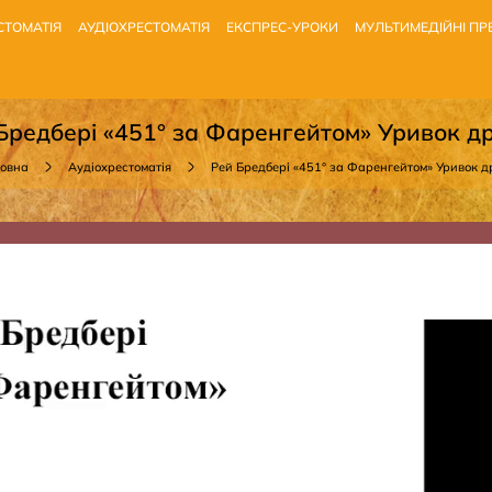
СТОМАТІЯ
АУДІОХРЕСТОМАТІЯ
ЕКСПРЕС-УРОКИ
МУЛЬТИМЕДІЙНІ ПРЕ
Бредбері «451° за Фаренгейтом» Уривок д
ловна
Аудіохрестоматія
Рей Бредбері «451° за Фаренгейтом» Уривок д