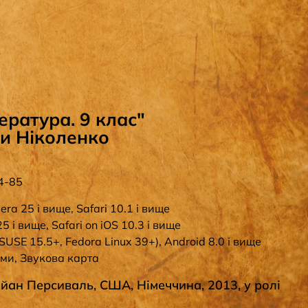
ратура. 9 клас"
ги Ніколенко
4-85
era 25 і вище, Safari 10.1 і вище
5 і вище, Safari on iOS 10.3 і вище
SUSE 15.5+, Fedora Linux 39+), Android 8.0 і вище
еми, Звукова карта
йан Персиваль, США, Німеччина, 2013, у ролі