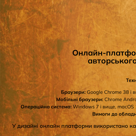
Онлайн-платфор
авторського
Тех
Браузери:
Google Chrome 38 і ви
Мобільні браузери:
Chrome Android
Операційна система:
Windows 7 і вище, macOS 10
Вимоги до облад
У дизайні онлайн платформи використано кад