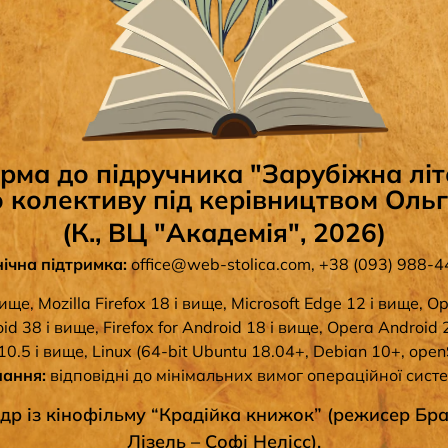
ма до підручника "Зарубіжна літе
 колективу під керівництвом Оль
(К., ВЦ "Академія", 2026)
нічна підтримка:
office@web-stolica.com
,
+38 (093) 988-4
ще, Mozilla Firefox 18 і вище, Microsoft Edge 12 і вище, Op
 38 і вище, Firefox for Android 18 і вище, Opera Android 2
.5 і вище, Linux (64-bit Ubuntu 18.04+, Debian 10+, open
нання:
відповідні до мінімальних вимог операційної сист
р із кінофільму “Крадійка книжок” (режисер Бра
Лізель – Софі Нелісс).